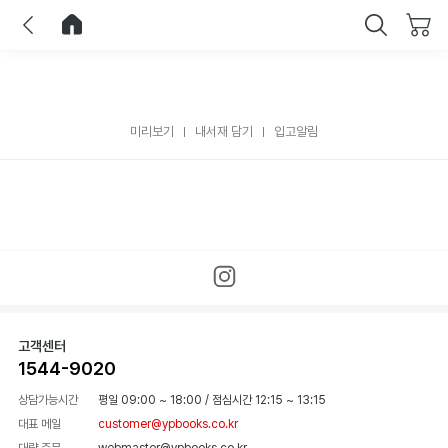
이전
홈으로 이동
닫기
미리보기
내서재 담기
입고알림
고객센터
1544-9020
상담가능시간
평일 09:00 ~ 18:00
/
점심시간 12:15 ~ 13:15
대표 메일
customer@ypbooks.co.kr
대량 주문
webmaster@ypbooks.co.kr