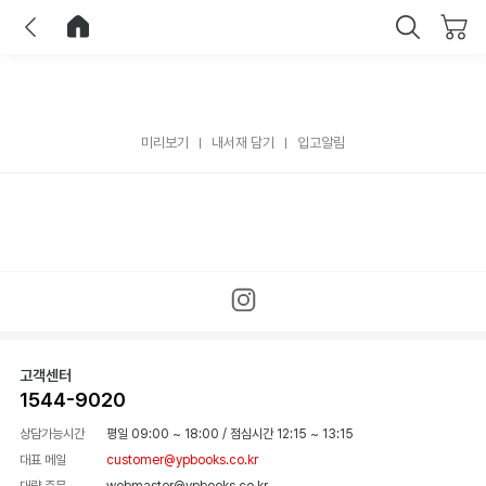
이전
홈으로 이동
닫기
미리보기
내서재 담기
입고알림
고객센터
1544-9020
상담가능시간
평일 09:00 ~ 18:00
/
점심시간 12:15 ~ 13:15
대표 메일
customer@ypbooks.co.kr
대량 주문
webmaster@ypbooks.co.kr