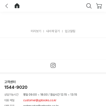
이전
홈으로 이동
닫기
미리보기
내서재 담기
입고알림
고객센터
1544-9020
상담가능시간
평일 09:00 ~ 18:00
/
점심시간 12:15 ~ 13:15
대표 메일
customer@ypbooks.co.kr
대량 주문
webmaster@ypbooks.co.kr