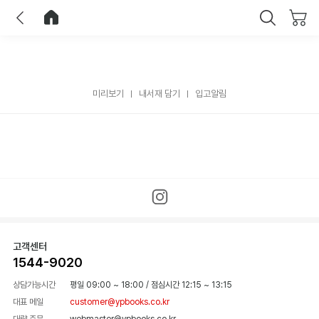
이전
홈으로 이동
닫기
미리보기
내서재 담기
입고알림
고객센터
1544-9020
상담가능시간
평일 09:00 ~ 18:00
/
점심시간 12:15 ~ 13:15
대표 메일
customer@ypbooks.co.kr
대량 주문
webmaster@ypbooks.co.kr