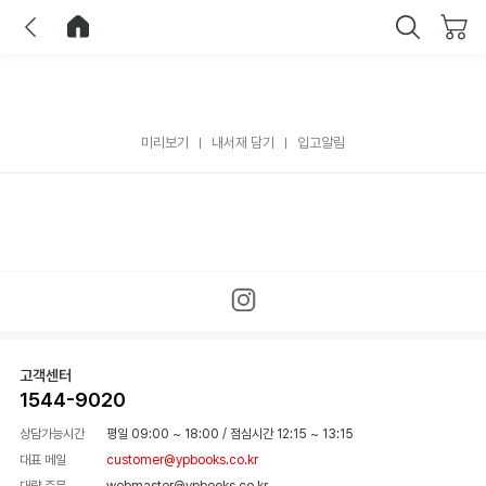
이전
홈으로 이동
닫기
미리보기
내서재 담기
입고알림
고객센터
1544-9020
상담가능시간
평일 09:00 ~ 18:00
/
점심시간 12:15 ~ 13:15
대표 메일
customer@ypbooks.co.kr
대량 주문
webmaster@ypbooks.co.kr