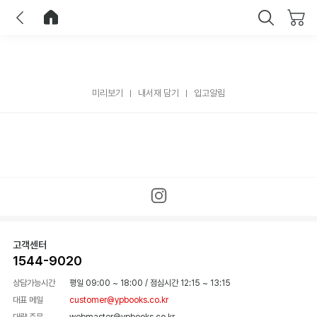
이전
홈으로 이동
닫기
미리보기
내서재 담기
입고알림
고객센터
1544-9020
상담가능시간
평일 09:00 ~ 18:00
/
점심시간 12:15 ~ 13:15
대표 메일
customer@ypbooks.co.kr
대량 주문
webmaster@ypbooks.co.kr