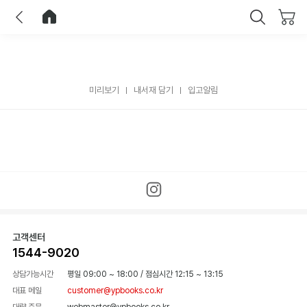
이전
홈으로 이동
닫기
미리보기
내서재 담기
입고알림
고객센터
1544-9020
상담가능시간
평일 09:00 ~ 18:00
/
점심시간 12:15 ~ 13:15
대표 메일
customer@ypbooks.co.kr
대량 주문
webmaster@ypbooks.co.kr