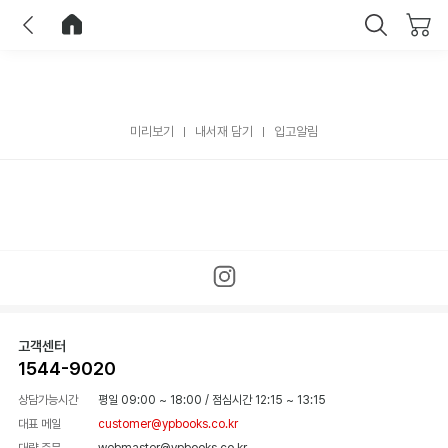
이전
홈으로 이동
닫기
미리보기
내서재 담기
입고알림
고객센터
1544-9020
상담가능시간
평일 09:00 ~ 18:00
/
점심시간 12:15 ~ 13:15
대표 메일
customer@ypbooks.co.kr
대량 주문
webmaster@ypbooks.co.kr