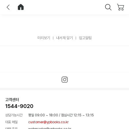
이전
홈으로 이동
닫기
미리보기
내서재 담기
입고알림
고객센터
1544-9020
상담가능시간
평일 09:00 ~ 18:00
/
점심시간 12:15 ~ 13:15
대표 메일
customer@ypbooks.co.kr
대량 주문
webmaster@ypbooks.co.kr