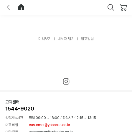
이전
홈으로 이동
닫기
미리보기
내서재 담기
입고알림
고객센터
1544-9020
상담가능시간
평일 09:00 ~ 18:00
/
점심시간 12:15 ~ 13:15
대표 메일
customer@ypbooks.co.kr
대량 주문
webmaster@ypbooks.co.kr