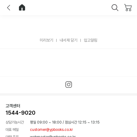
이전
홈으로 이동
닫기
미리보기
내서재 담기
입고알림
고객센터
1544-9020
상담가능시간
평일 09:00 ~ 18:00
/
점심시간 12:15 ~ 13:15
대표 메일
customer@ypbooks.co.kr
대량 주문
webmaster@ypbooks.co.kr