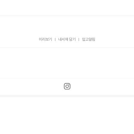
미리보기
내서재 담기
입고알림