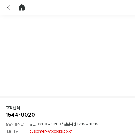
이전
홈으로 이동
고객센터
1544-9020
상담가능시간
평일 09:00 ~ 18:00
/
점심시간 12:15 ~ 13:15
대표 메일
customer@ypbooks.co.kr