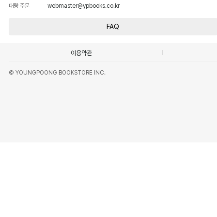
대량 주문
webmaster@ypbooks.co.kr
FAQ
이용약관
© YOUNGPOONG BOOKSTORE INC.