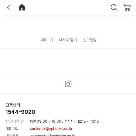
이전
홈으로 이동
닫기
미리보기
내서재 담기
입고알림
고객센터
1544-9020
상담가능시간
평일 09:00 ~ 18:00
/
점심시간 12:15 ~ 13:15
대표 메일
customer@ypbooks.co.kr
대량 주문
webmaster@ypbooks.co.kr