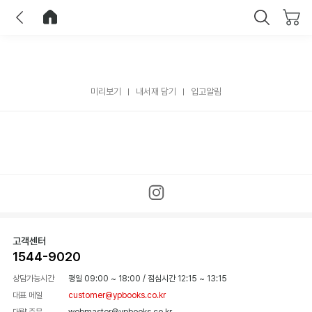
이전
홈으로 이동
닫기
미리보기
내서재 담기
입고알림
고객센터
1544-9020
상담가능시간
평일 09:00 ~ 18:00
/
점심시간 12:15 ~ 13:15
대표 메일
customer@ypbooks.co.kr
대량 주문
webmaster@ypbooks.co.kr