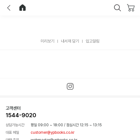
이전
홈으로 이동
닫기
미리보기
내서재 담기
입고알림
고객센터
1544-9020
상담가능시간
평일 09:00 ~ 18:00
/
점심시간 12:15 ~ 13:15
대표 메일
customer@ypbooks.co.kr
대량 주문
webmaster@ypbooks.co.kr