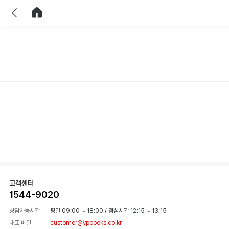
이전
홈으로 이동
고객센터
1544-9020
상담가능시간
평일 09:00 ~ 18:00
/
점심시간 12:15 ~ 13:15
대표 메일
customer@ypbooks.co.kr