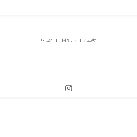
미리보기
내서재 담기
입고알림