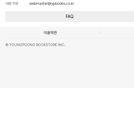
대량 주문
webmaster@ypbooks.co.kr
FAQ
이용약관
© YOUNGPOONG BOOKSTORE INC.