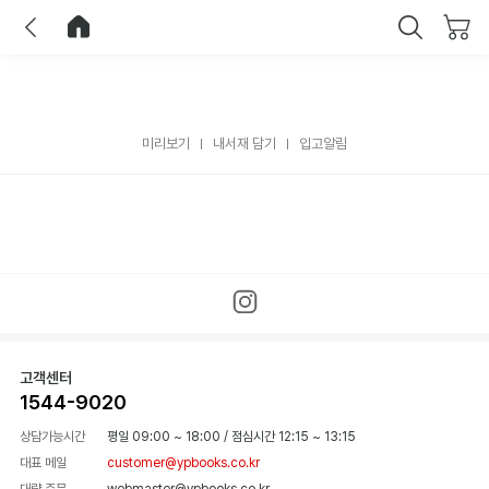
이전
홈으로 이동
닫기
미리보기
내서재 담기
입고알림
고객센터
1544-9020
상담가능시간
평일 09:00 ~ 18:00
/
점심시간 12:15 ~ 13:15
대표 메일
customer@ypbooks.co.kr
대량 주문
webmaster@ypbooks.co.kr