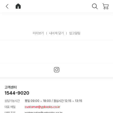
이전
홈으로 이동
닫기
미리보기
내서재 담기
입고알림
고객센터
1544-9020
상담가능시간
평일 09:00 ~ 18:00
/
점심시간 12:15 ~ 13:15
대표 메일
customer@ypbooks.co.kr
대량 주문
webmaster@ypbooks.co.kr