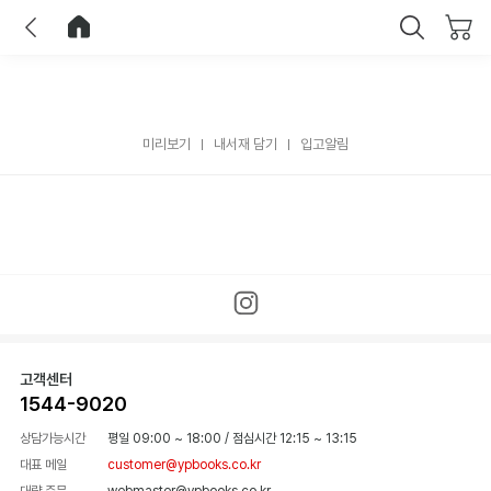
이전
홈으로 이동
닫기
미리보기
내서재 담기
입고알림
고객센터
1544-9020
상담가능시간
평일 09:00 ~ 18:00
/
점심시간 12:15 ~ 13:15
대표 메일
customer@ypbooks.co.kr
대량 주문
webmaster@ypbooks.co.kr