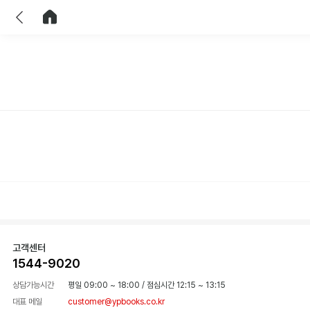
이전
홈으로 이동
고객센터
1544-9020
상담가능시간
평일 09:00 ~ 18:00
/
점심시간 12:15 ~ 13:15
대표 메일
customer@ypbooks.co.kr