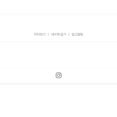
미리보기
내서재 담기
입고알림