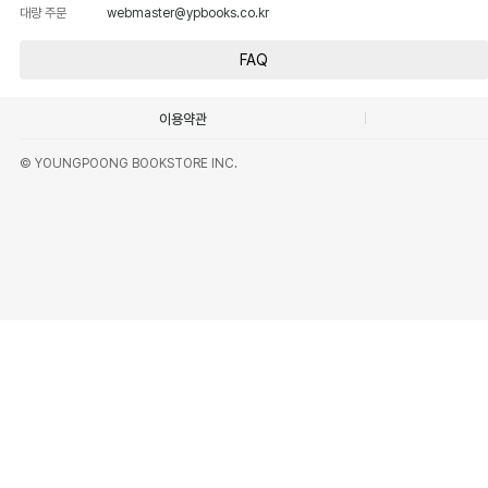
대량 주문
webmaster@ypbooks.co.kr
FAQ
이용약관
© YOUNGPOONG BOOKSTORE INC.