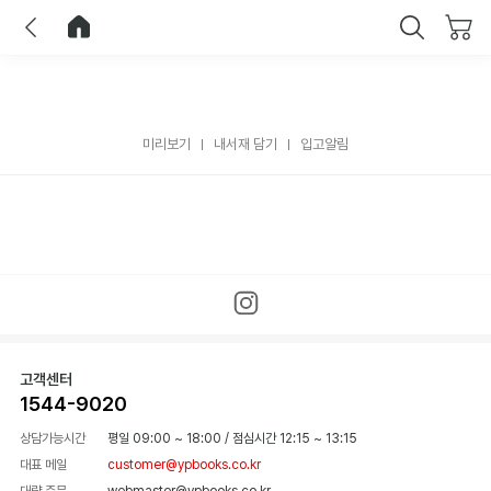
이전
홈으로 이동
닫기
미리보기
내서재 담기
입고알림
고객센터
1544-9020
상담가능시간
평일 09:00 ~ 18:00
/
점심시간 12:15 ~ 13:15
대표 메일
customer@ypbooks.co.kr
대량 주문
webmaster@ypbooks.co.kr