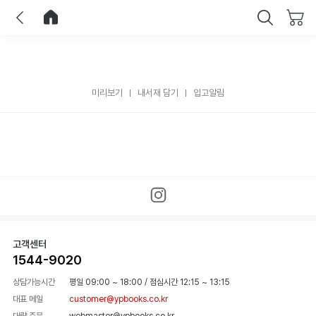
이전
홈으로 이동
닫기
미리보기
내서재 담기
입고알림
고객센터
1544-9020
상담가능시간
평일 09:00 ~ 18:00
/
점심시간 12:15 ~ 13:15
대표 메일
customer@ypbooks.co.kr
대량 주문
webmaster@ypbooks.co.kr