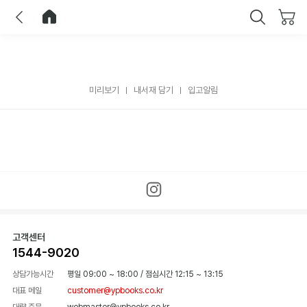
이전
홈으로 이동
닫기
미리보기
내서재 담기
입고알림
고객센터
1544-9020
상담가능시간
평일 09:00 ~ 18:00
/
점심시간 12:15 ~ 13:15
대표 메일
customer@ypbooks.co.kr
대량 주문
webmaster@ypbooks.co.kr