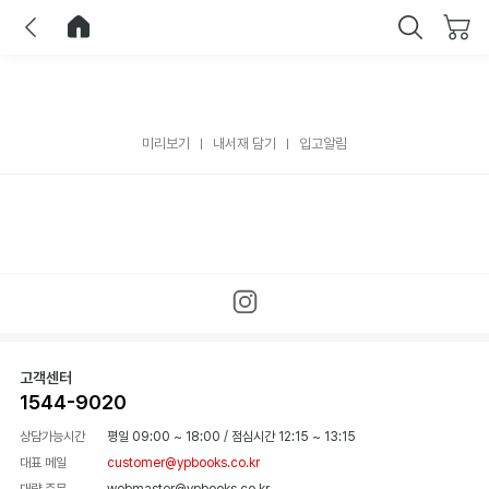
이전
홈으로 이동
닫기
미리보기
내서재 담기
입고알림
고객센터
1544-9020
상담가능시간
평일 09:00 ~ 18:00
/
점심시간 12:15 ~ 13:15
대표 메일
customer@ypbooks.co.kr
대량 주문
webmaster@ypbooks.co.kr