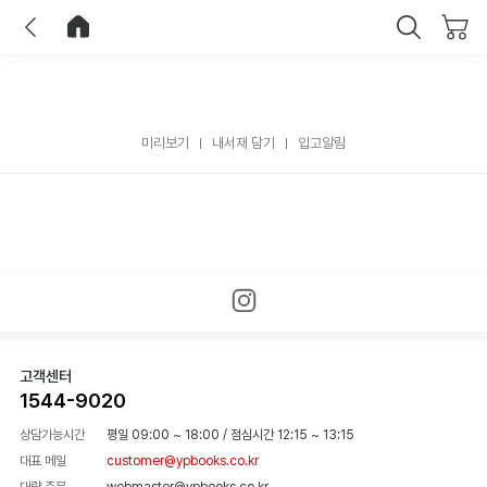
이전
홈으로 이동
닫기
미리보기
내서재 담기
입고알림
고객센터
1544-9020
상담가능시간
평일 09:00 ~ 18:00
/
점심시간 12:15 ~ 13:15
대표 메일
customer@ypbooks.co.kr
대량 주문
webmaster@ypbooks.co.kr