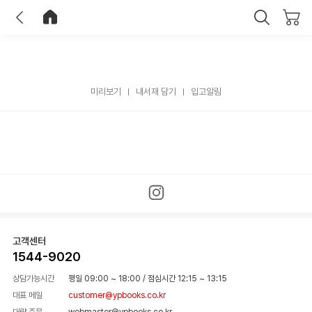
이전
홈으로 이동
닫기
미리보기
내서재 담기
입고알림
고객센터
1544-9020
상담가능시간
평일 09:00 ~ 18:00
/
점심시간 12:15 ~ 13:15
대표 메일
customer@ypbooks.co.kr
대량 주문
webmaster@ypbooks.co.kr