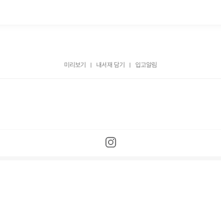
미리보기
내서재 담기
입고알림