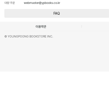
대량 주문
webmaster@ypbooks.co.kr
FAQ
이용약관
© YOUNGPOONG BOOKSTORE INC.