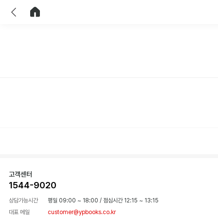
이전
홈으로 이동
고객센터
1544-9020
상담가능시간
평일 09:00 ~ 18:00
/
점심시간 12:15 ~ 13:15
대표 메일
customer@ypbooks.co.kr