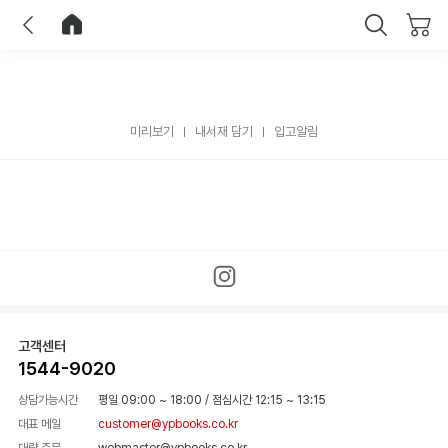
이전
홈으로 이동
닫기
미리보기
내서재 담기
입고알림
고객센터
1544-9020
상담가능시간
평일 09:00 ~ 18:00
/
점심시간 12:15 ~ 13:15
대표 메일
customer@ypbooks.co.kr
대량 주문
webmaster@ypbooks.co.kr