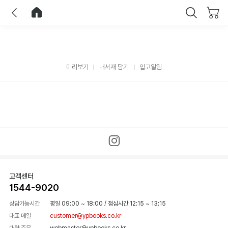
이전
홈으로 이동
닫기
미리보기
내서재 담기
입고알림
고객센터
1544-9020
상담가능시간
평일 09:00 ~ 18:00
/
점심시간 12:15 ~ 13:15
대표 메일
customer@ypbooks.co.kr
대량 주문
webmaster@ypbooks.co.kr