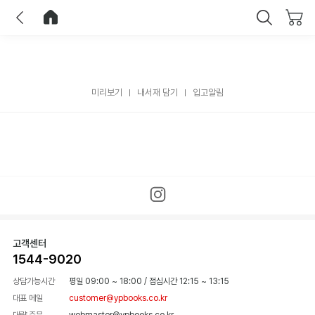
이전
홈으로 이동
닫기
미리보기
내서재 담기
입고알림
고객센터
1544-9020
상담가능시간
평일 09:00 ~ 18:00
/
점심시간 12:15 ~ 13:15
대표 메일
customer@ypbooks.co.kr
대량 주문
webmaster@ypbooks.co.kr