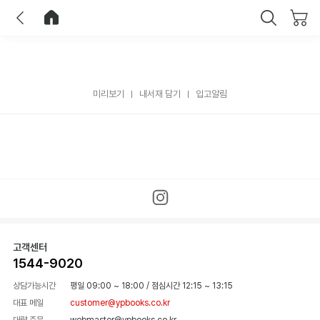
이전
홈으로 이동
닫기
미리보기
내서재 담기
입고알림
고객센터
1544-9020
상담가능시간
평일 09:00 ~ 18:00
/
점심시간 12:15 ~ 13:15
대표 메일
customer@ypbooks.co.kr
대량 주문
webmaster@ypbooks.co.kr