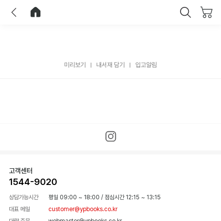
이전
홈으로 이동
닫기
미리보기
내서재 담기
입고알림
고객센터
1544-9020
상담가능시간
평일 09:00 ~ 18:00
/
점심시간 12:15 ~ 13:15
대표 메일
customer@ypbooks.co.kr
대량 주문
webmaster@ypbooks.co.kr