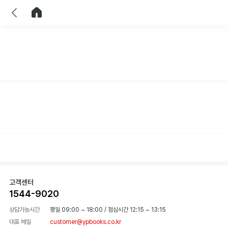
이전
홈으로 이동
고객센터
1544-9020
상담가능시간
평일 09:00 ~ 18:00
/
점심시간 12:15 ~ 13:15
대표 메일
customer@ypbooks.co.kr