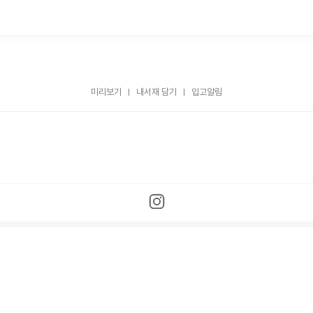
미리보기
내서재 담기
입고알림