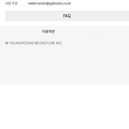
대량 주문
webmaster@ypbooks.co.kr
FAQ
이용약관
© YOUNGPOONG BOOKSTORE INC.