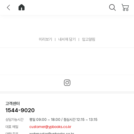
이전
홈으로 이동
닫기
미리보기
내서재 담기
입고알림
고객센터
1544-9020
상담가능시간
평일 09:00 ~ 18:00
/
점심시간 12:15 ~ 13:15
대표 메일
customer@ypbooks.co.kr
대량 주문
webmaster@ypbooks.co.kr