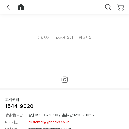
이전
홈으로 이동
닫기
미리보기
내서재 담기
입고알림
고객센터
1544-9020
상담가능시간
평일 09:00 ~ 18:00
/
점심시간 12:15 ~ 13:15
대표 메일
customer@ypbooks.co.kr
대량 주문
webmaster@ypbooks.co.kr