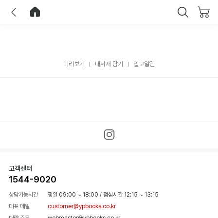
이전
홈으로 이동
닫기
미리보기
내서재 담기
입고알림
고객센터
1544-9020
상담가능시간
평일 09:00 ~ 18:00
/
점심시간 12:15 ~ 13:15
대표 메일
customer@ypbooks.co.kr
대량 주문
webmaster@ypbooks.co.kr