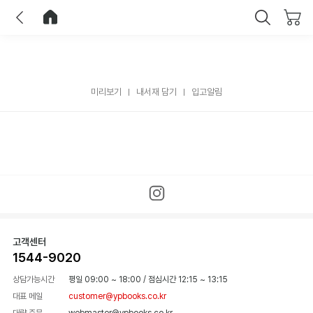
이전
홈으로 이동
닫기
미리보기
내서재 담기
입고알림
고객센터
1544-9020
상담가능시간
평일 09:00 ~ 18:00
/
점심시간 12:15 ~ 13:15
대표 메일
customer@ypbooks.co.kr
대량 주문
webmaster@ypbooks.co.kr