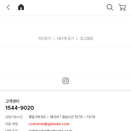
이전
홈으로 이동
닫기
미리보기
내서재 담기
입고알림
고객센터
1544-9020
상담가능시간
평일 09:00 ~ 18:00
/
점심시간 12:15 ~ 13:15
대표 메일
customer@ypbooks.co.kr
대량 주문
webmaster@ypbooks.co.kr