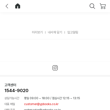
이전
홈으로 이동
닫기
미리보기
내서재 담기
입고알림
고객센터
1544-9020
상담가능시간
평일 09:00 ~ 18:00
/
점심시간 12:15 ~ 13:15
대표 메일
customer@ypbooks.co.kr
대량 주문
webmaster@ypbooks.co.kr