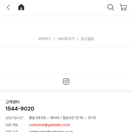
이전
홈으로 이동
닫기
미리보기
내서재 담기
입고알림
고객센터
1544-9020
상담가능시간
평일 09:00 ~ 18:00
/
점심시간 12:15 ~ 13:15
대표 메일
customer@ypbooks.co.kr
대량 주문
webmaster@ypbooks.co.kr