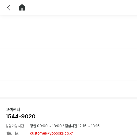
이전
홈으로 이동
고객센터
1544-9020
상담가능시간
평일 09:00 ~ 18:00
/
점심시간 12:15 ~ 13:15
대표 메일
customer@ypbooks.co.kr