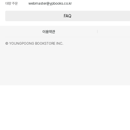
대량 주문
webmaster@ypbooks.co.kr
FAQ
이용약관
© YOUNGPOONG BOOKSTORE INC.