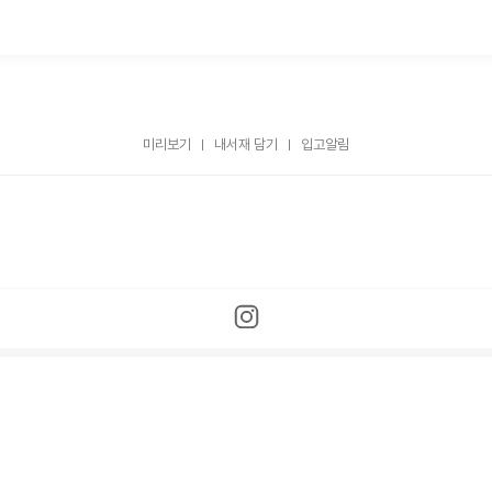
미리보기
내서재 담기
입고알림