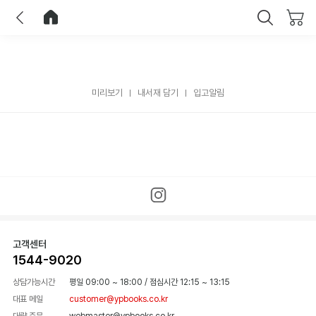
이전
홈으로 이동
닫기
미리보기
내서재 담기
입고알림
고객센터
1544-9020
상담가능시간
평일 09:00 ~ 18:00
/
점심시간 12:15 ~ 13:15
대표 메일
customer@ypbooks.co.kr
대량 주문
webmaster@ypbooks.co.kr