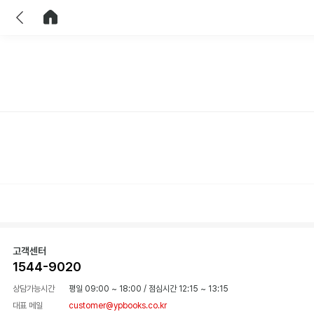
이전
홈으로 이동
고객센터
1544-9020
상담가능시간
평일 09:00 ~ 18:00
/
점심시간 12:15 ~ 13:15
대표 메일
customer@ypbooks.co.kr