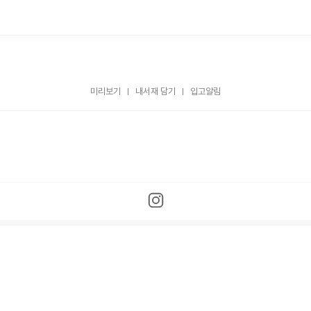
미리보기
내서재 담기
입고알림