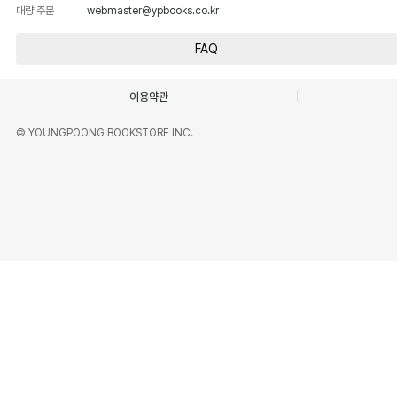
대량 주문
webmaster@ypbooks.co.kr
FAQ
이용약관
© YOUNGPOONG BOOKSTORE INC.