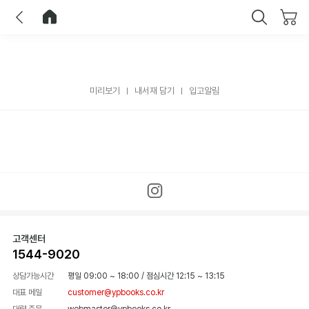
이전
홈으로 이동
닫기
미리보기
내서재 담기
입고알림
고객센터
1544-9020
상담가능시간
평일 09:00 ~ 18:00
/
점심시간 12:15 ~ 13:15
대표 메일
customer@ypbooks.co.kr
대량 주문
webmaster@ypbooks.co.kr