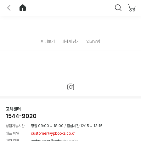
이전
홈으로 이동
닫기
미리보기
내서재 담기
입고알림
고객센터
1544-9020
상담가능시간
평일 09:00 ~ 18:00
/
점심시간 12:15 ~ 13:15
대표 메일
customer@ypbooks.co.kr
대량 주문
webmaster@ypbooks.co.kr