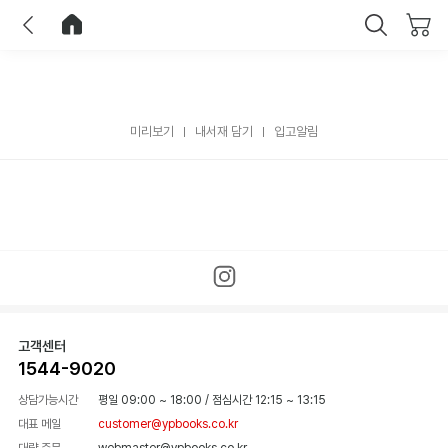
이전
홈으로 이동
닫기
미리보기
내서재 담기
입고알림
고객센터
1544-9020
상담가능시간
평일 09:00 ~ 18:00
/
점심시간 12:15 ~ 13:15
대표 메일
customer@ypbooks.co.kr
대량 주문
webmaster@ypbooks.co.kr