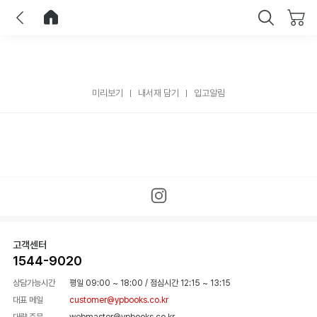
이전
홈으로 이동
닫기
미리보기
내서재 담기
입고알림
고객센터
1544-9020
상담가능시간
평일 09:00 ~ 18:00
/
점심시간 12:15 ~ 13:15
대표 메일
customer@ypbooks.co.kr
대량 주문
webmaster@ypbooks.co.kr