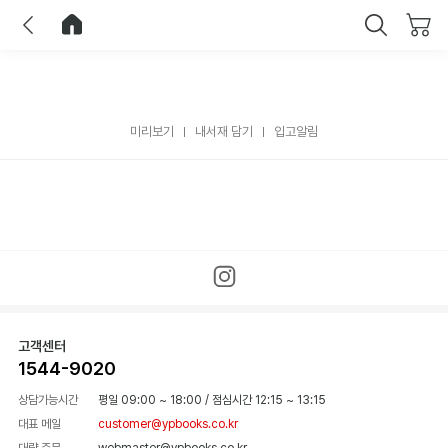
이전
홈으로 이동
닫기
미리보기
내서재 담기
입고알림
고객센터
1544-9020
상담가능시간
평일 09:00 ~ 18:00
/
점심시간 12:15 ~ 13:15
대표 메일
customer@ypbooks.co.kr
대량 주문
webmaster@ypbooks.co.kr