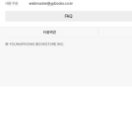
대량 주문
webmaster@ypbooks.co.kr
FAQ
이용약관
© YOUNGPOONG BOOKSTORE INC.