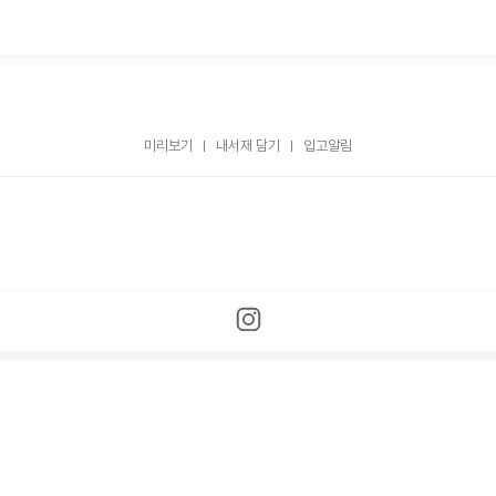
미리보기
내서재 담기
입고알림