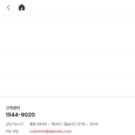
이전
홈으로 이동
고객센터
1544-9020
상담가능시간
평일 09:00 ~ 18:00
/
점심시간 12:15 ~ 13:15
대표 메일
customer@ypbooks.co.kr