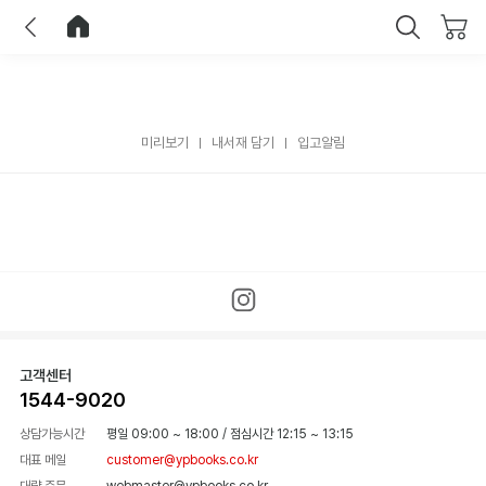
이전
홈으로 이동
닫기
미리보기
내서재 담기
입고알림
고객센터
1544-9020
상담가능시간
평일 09:00 ~ 18:00
/
점심시간 12:15 ~ 13:15
대표 메일
customer@ypbooks.co.kr
대량 주문
webmaster@ypbooks.co.kr